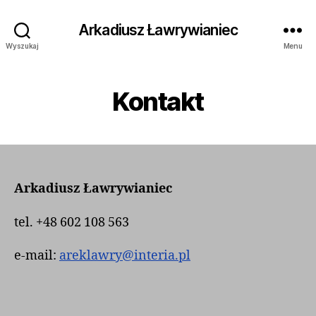
Arkadiusz Ławrywianiec
Wyszukaj
Menu
Kontakt
Arka­diusz Ławrywianiec
tel. +48 602 108 563
e‑mail:
areklawry@interia.pl