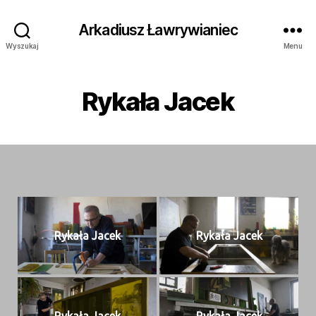
Arkadiusz Ławrywianiec
Wyszukaj
Menu
Rykała Jacek
Rykała Jacek
Rykała Jacek