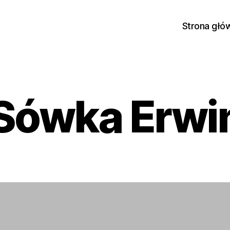
Strona głó
Sówka Erwi