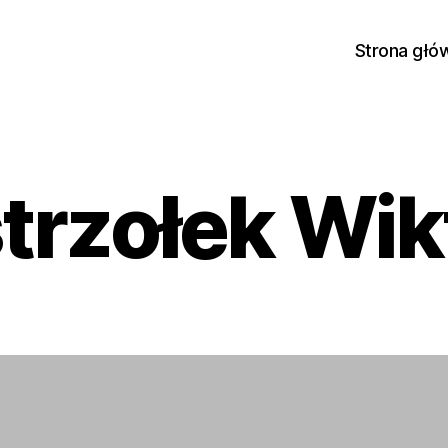
Strona głó
trzołek Wik