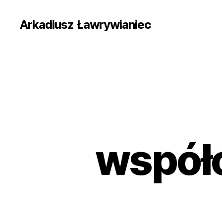
Arkadiusz Ławrywianiec
współ