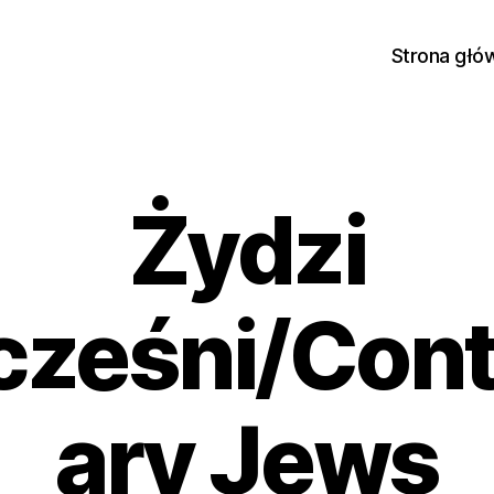
Strona głó
Żydzi
cześni/Con
ary Jews