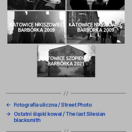
KATOWICE NIKISZOWIEC
KATOWICE NIKISZOWIEC
BARBÓRKA 2009
BARBÓRKA 2009
KATOWICE SZOPIENICE
BARBÓRKA 2021
←
Fotografia uliczna / Street Photo
→
Ostatni śląski kowal / The last Silesian
blacksmith