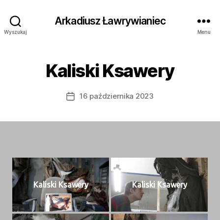
Arkadiusz Ławrywianiec
Wyszukaj
Menu
Kaliski Ksawery
16 października 2023
Data
wpisu
Kalis­ki Ksawery
Kalis­ki Ksawery