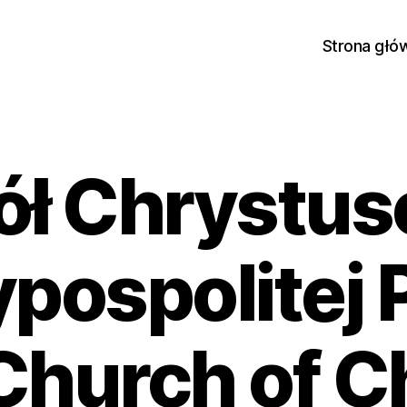
Strona głó
ół Chrystu
pospolitej P
Church of Ch