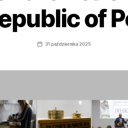
epublic of 
31 października 2025
Data
wpisu