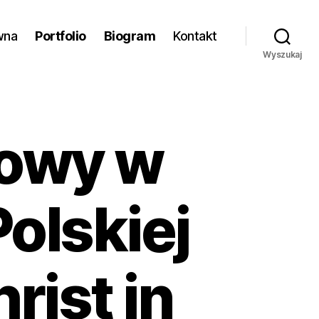
wna
Portfolio
Biogram
Kontakt
Wyszukaj
sowy w
olskiej
rist in