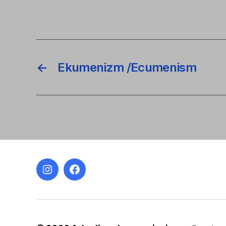
←
Ekumenizm /Ecumenism
Instagram
Facebook