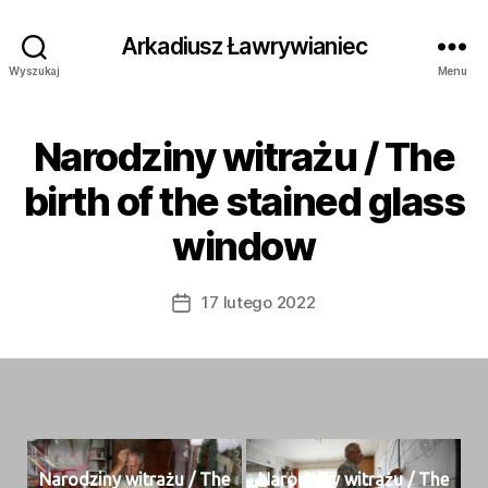
Arkadiusz Ławrywianiec
Wyszukaj
Menu
Narodziny witrażu / The
birth of the stained glass
window
17 lutego 2022
Data
wpisu
Nar­o­dziny witrażu / The
Nar­o­dziny witrażu / The