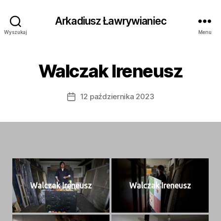
Arkadiusz Ławrywianiec
Wyszukaj
Menu
Walczak Ireneusz
12 października 2023
Data
wpisu
Wal­czak Ireneusz
Wal­czak Ireneusz