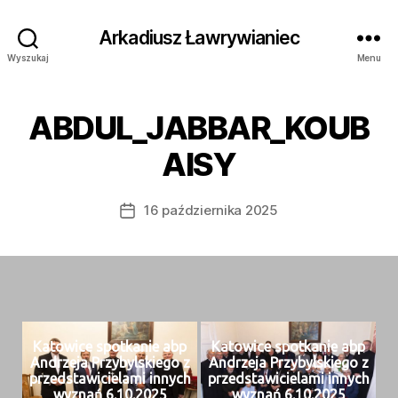
Arkadiusz Ławrywianiec
Wyszukaj
Menu
ABDUL_JABBAR_KOUB
AISY
16 października 2025
Data
wpisu
Katow­ice spotkanie abp
Katow­ice spotkanie abp
Andrze­ja Przy­byl­skiego z
Andrze­ja Przy­byl­skiego z
przed­staw­iciela­mi innych
przed­staw­iciela­mi innych
wyz­nań 6.10.2025
wyz­nań 6.10.2025