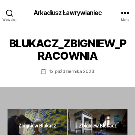
Arkadiusz Ławrywianiec
Wyszukaj
Menu
BLUKACZ_ZBIGNIEW_P
RACOWNIA
12 października 2023
Data
wpisu
Zbig­niew Blukacz
Zbig­niew Blukacz