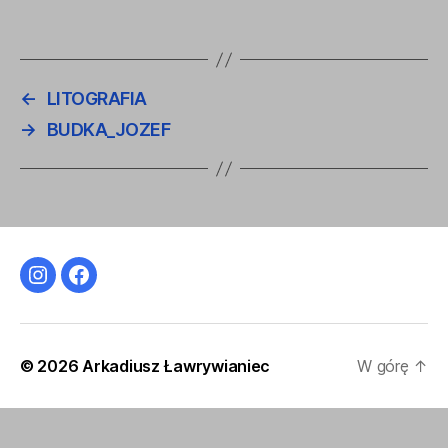
←
LITOGRAFIA
→
BUDKA_JOZEF
Instagram
Facebook
© 2026
Arkadiusz Ławrywianiec
W górę
↑