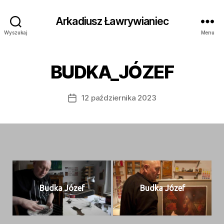
Arkadiusz Ławrywianiec
Wyszukaj
Menu
BUDKA_JÓZEF
12 października 2023
Data
wpisu
Bud­ka Józef
Bud­ka Józef