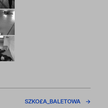
SZKO£A_BALETOWA
→