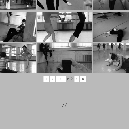
«
‹
z
2
›
»