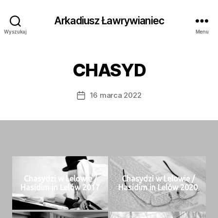
Arkadiusz Ławrywianiec
Wyszukaj
Menu
CHASYD
16 marca 2022
Data
wpisu
Chasy­dzi w Lelowie /
Chasy­dzi w Lelowie /
Hasidim in Lelów 2017
Hasidim in Lelów 2020