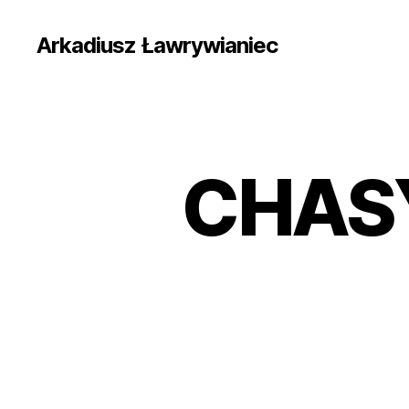
Arkadiusz Ławrywianiec
CHAS