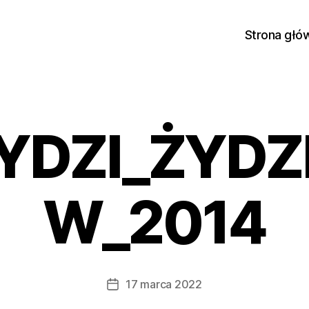
Strona głó
YDZI_ŻYDZI
W_2014
17 marca 2022
Data
wpisu