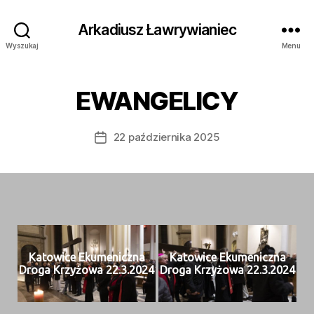
Arkadiusz Ławrywianiec
Wyszukaj
Menu
EWANGELICY
22 października 2025
Data
wpisu
Katow­ice Eku­menicz­na
Katow­ice Eku­menicz­na
Dro­ga Krzyżowa 22.3.2024
Dro­ga Krzyżowa 22.3.2024