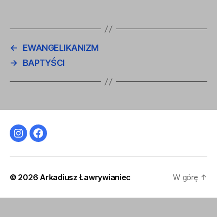
←
EWANGELIKANIZM
→
BAPTYŚCI
Instagram
Facebook
© 2026
Arkadiusz Ławrywianiec
W górę
↑