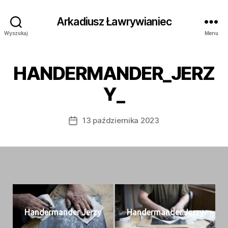
Arkadiusz Ławrywianiec
Wyszukaj
Menu
HANDERMANDER_JERZ
Y_
13 października 2023
Data
wpisu
Han­der­man­der Jerzy
Han­der­man­der Jerzy