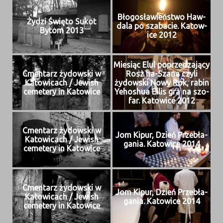
Bło­gosław­ieńst­wo Haw­
Żydzi Świę­to Sukot
dala po szaba­cie. Katow­
Bytom 2013
ice 2012
Miesiąc Elul poprzedza­ją­cy
Cmen­tarz żydows­ki w
Rosz ha-Szana czyli
Katow­icach / Jew­ish
żydows­ki Nowy Rok, rabin
ceme­tery in Katowice
Yehoshua Ellis gra na szo­
far. Katow­ice 2012
Cmen­tarz żydows­ki w
Jom Kipur, Dzień Prze­bła­
Katow­icach / Jew­ish
gania. Katow­ice 2014
ceme­tery in Katowice
Cmen­tarz żydows­ki w
Jom Kipur, Dzień Prze­bła­
Katow­icach / Jew­ish
gania. Katow­ice 2014
ceme­tery in Katowice