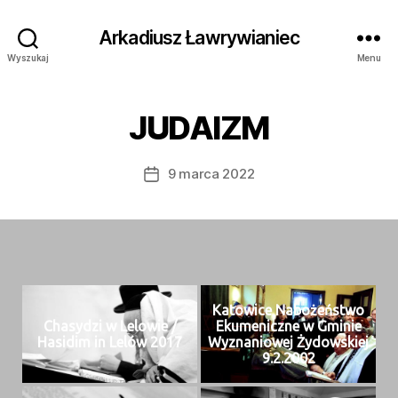
Arkadiusz Ławrywianiec
Wyszukaj
Menu
JUDAIZM
9 marca 2022
Data
wpisu
Katow­ice Nabożeńst­wo
Chasy­dzi w Lelowie /
Eku­meniczne w Gminie
Hasidim in Lelów 2017
Wyz­nan­iowej Żydowskiej
9.2.2002