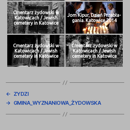
Cmen­tarz żydows­ki w
Jom Kipur, Dzień Prze­bła­
Katow­icach / Jew­ish
gania. Katow­ice 2014
ceme­tery in Katowice
Cmen­tarz żydows­ki w
Cmen­tarz żydows­ki w
Katow­icach / Jew­ish
Katow­icach / Jew­ish
ceme­tery in Katowice
ceme­tery in Katowice
←
ZYDZI
→
GMINA_WYZNANIOWA_ŻYDOWSKA