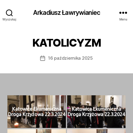
Arkadiusz Ławrywianiec
Wyszukaj
Menu
KATOLICYZM
16 października 2025
Data
wpisu
Katow­ice Eku­menicz­na
Katow­ice Eku­menicz­na
Dro­ga Krzyżowa 22.3.2024
Dro­ga Krzyżowa 22.3.2024