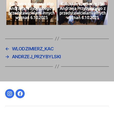
Katow­ice spotkanie abp
Katow­ice spotkanie abp
Andrze­ja Przy­byl­skiego z
Andrze­ja Przy­byl­skiego z
przed­staw­iciela­mi innych
przed­staw­iciela­mi innych
wyz­nań 6.10.2025
wyz­nań 6.10.2025
←
WLODZIMIERZ_KAC
→
ANDRZEJ_PRZYBYLSKI
Instagram
Facebook