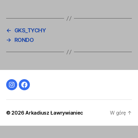
←
GKS_TYCHY
→
RONDO
Instagram
Facebook
© 2026
Arkadiusz Ławrywianiec
W górę
↑