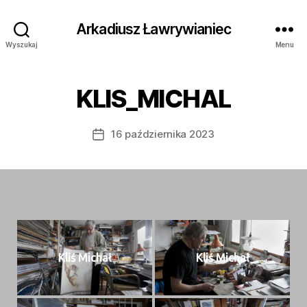
Arkadiusz Ławrywianiec
Wyszukaj
Menu
KLIS_MICHAL
16 października 2023
Data
wpisu
Kliś Michał
Kliś Michał