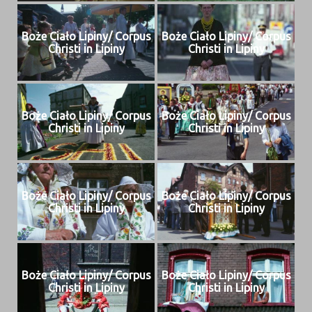
Boże Ciało Lipiny/ Cor­pus
Boże Ciało Lipiny/ Cor­pus
Christi in Lipiny
Christi in Lipiny
Boże Ciało Lipiny/ Cor­pus
Boże Ciało Lipiny/ Cor­pus
Christi in Lipiny
Christi in Lipiny
Boże Ciało Lipiny/ Cor­pus
Boże Ciało Lipiny/ Cor­pus
Christi in Lipiny
Christi in Lipiny
Boże Ciało Lipiny/ Cor­pus
Boże Ciało Lipiny/ Cor­pus
Christi in Lipiny
Christi in Lipiny