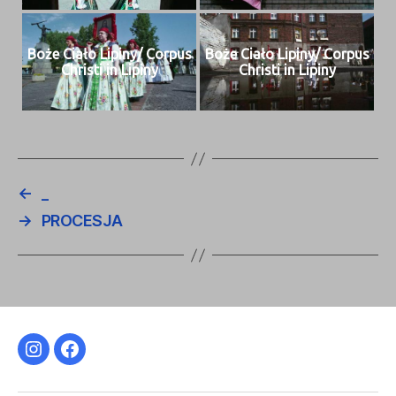
Boże Ciało Lipiny/ Cor­pus
Boże Ciało Lipiny/ Cor­pus
Christi in Lipiny
Christi in Lipiny
←
_
→
PROCESJA
Instagram
Facebook