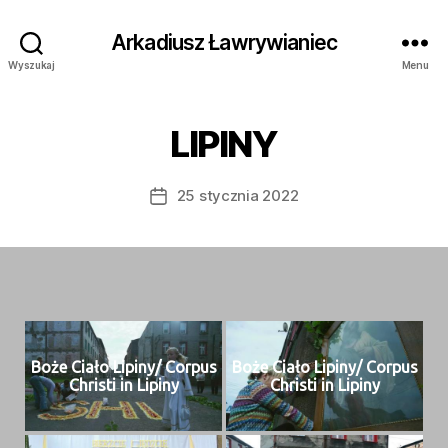
Arkadiusz Ławrywianiec
Wyszukaj
Menu
LIPINY
25 stycznia 2022
Data
wpisu
Boże Ciało Lipiny/ Cor­pus
Boże Ciało Lipiny/ Cor­pus
Christi in Lipiny
Christi in Lipiny