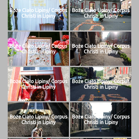
Boże Ciało Lipiny/ Cor­pus
Boże Ciało Lipiny/ Cor­pus
Christi in Lipiny
Christi in Lipiny
Boże Ciało Lipiny/ Cor­pus
Boże Ciało Lipiny/ Cor­pus
Christi in Lipiny
Christi in Lipiny
Boże Ciało Lipiny/ Cor­pus
Boże Ciało Lipiny/ Cor­pus
Christi in Lipiny
Christi in Lipiny
Boże Ciało Lipiny/ Cor­pus
Boże Ciało Lipiny/ Cor­pus
Christi in Lipiny
Christi in Lipiny