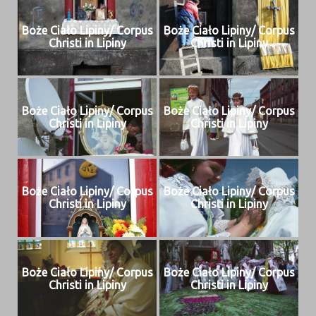
Boże Ciało Lipiny/ Cor­pus
Boże Ciało Lipiny/ Cor­pus
Christi in Lipiny
Christi in Lipiny
Boże Ciało Lipiny/ Cor­pus
Boże Ciało Lipiny/ Cor­pus
Christi in Lipiny
Christi in Lipiny
Boże Ciało Lipiny/ Cor­pus
Boże Ciało Lipiny/ Cor­pus
Christi in Lipiny
Christi in Lipiny
Boże Ciało Lipiny/ Cor­pus
Boże Ciało Lipiny/ Cor­pus
Christi in Lipiny
Christi in Lipiny