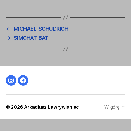
←
MICHAEL_SCHUDRICH
→
SIMCHAT_BAT
Instagram
Facebook
© 2026
Arkadiusz Ławrywianiec
W górę
↑