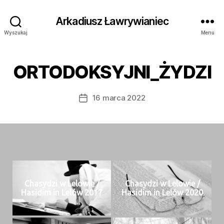
Arkadiusz Ławrywianiec
Wyszukaj
Menu
ORTODOKSYJNI_ŻYDZI
16 marca 2022
Data
wpisu
Chasy­dzi w Lelowie /
Chasy­dzi w Lelowie /
Hasidim in Lelów 2017
Hasidim in Lelów 2020