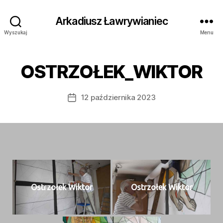
Arkadiusz Ławrywianiec
Wyszukaj
Menu
OSTRZOŁEK_WIKTOR
12 października 2023
Data
wpisu
Ostr­zołek Wiktor
Ostr­zołek Wiktor