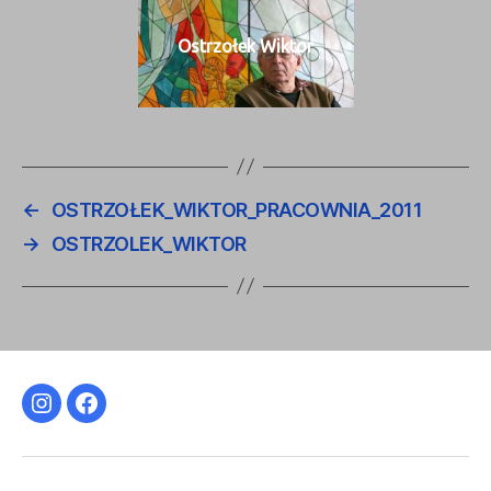
Ostr­zołek Wiktor
←
OSTRZOŁEK_WIKTOR_PRACOWNIA_2011
→
OSTRZOLEK_WIKTOR
Instagram
Facebook