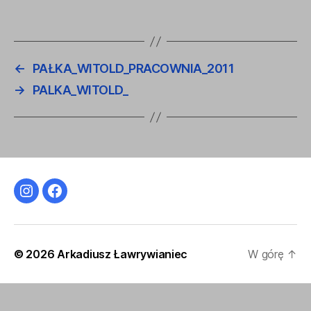
←
PAŁKA_WITOLD_PRACOWNIA_2011
→
PALKA_WITOLD_
Instagram
Facebook
© 2026
Arkadiusz Ławrywianiec
W górę
↑