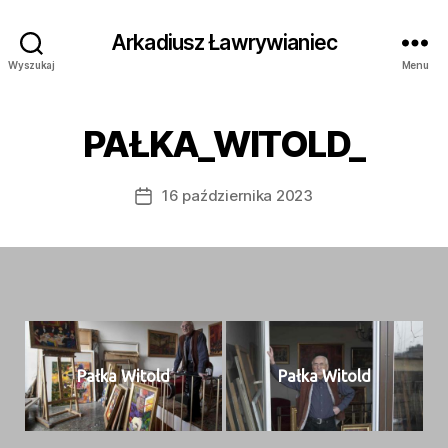
Arkadiusz Ławrywianiec
Wyszukaj
Menu
PAŁKA_WITOLD_
16 października 2023
Data
wpisu
Pał­ka Witold
Pał­ka Witold