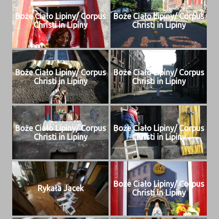
Boże Ciało Lipiny/ Cor­pus
Boże Ciało Lipiny/ Cor­pus
Christi in Lipiny
Christi in Lipiny
Boże Ciało Lipiny/ Cor­pus
Boże Ciało Lipiny/ Cor­pus
Christi in Lipiny
Christi in Lipiny
Boże Ciało Lipiny/ Cor­pus
Boże Ciało Lipiny/ Cor­pus
Christi in Lipiny
Christi in Lipiny
Boże Ciało Lipiny/ Cor­pus
Rykała Jacek
Christi in Lipiny