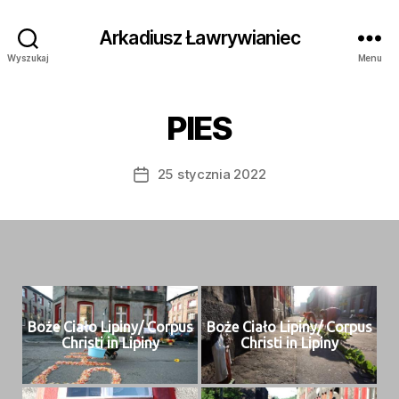
Arkadiusz Ławrywianiec
Wyszukaj
Menu
PIES
25 stycznia 2022
Data
wpisu
Boże Ciało Lipiny/ Cor­pus
Boże Ciało Lipiny/ Cor­pus
Christi in Lipiny
Christi in Lipiny