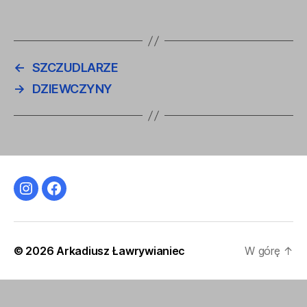
←
SZCZUDLARZE
→
DZIEWCZYNY
Instagram
Facebook
© 2026
Arkadiusz Ławrywianiec
W górę
↑