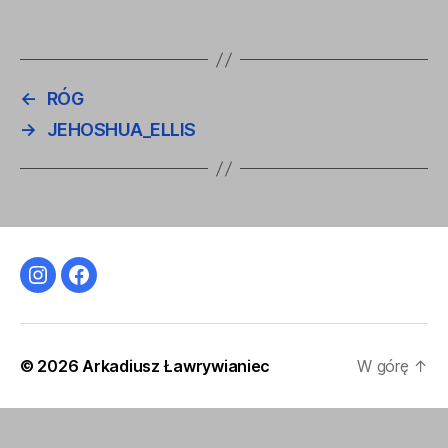
←
RÓG
→
JEHOSHUA_ELLIS
Instagram
Facebook
© 2026
Arkadiusz Ławrywianiec
W górę
↑