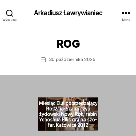
Arkadiusz Ławrywianiec
Wyszukaj
Menu
ROG
30 października 2025
Data
wpisu
Miesiąc Elul poprzedza­ją­cy
Rosz ha-Szana czyli
żydows­ki Nowy Rok, rabin
Yehoshua Ellis gra na szo­
far. Katow­ice 2012