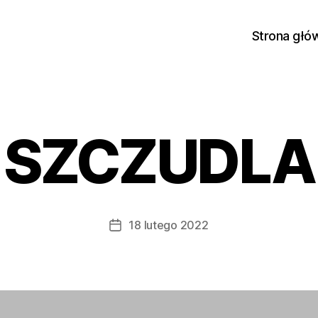
Strona głó
SZCZUDLA
18 lutego 2022
Data
wpisu