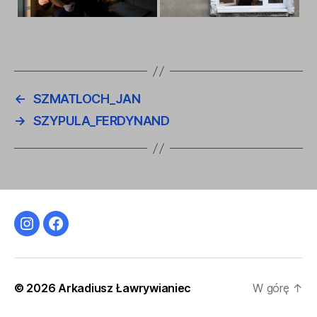
←
SZMATLOCH_JAN
→
SZYPULA_FERDYNAND
Instagram
Facebook
© 2026
Arkadiusz Ławrywianiec
W górę
↑