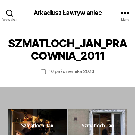
Arkadiusz Ławrywianiec
Wyszukaj
Menu
SZMATLOCH_JAN_PRA
COWNIA_2011
16 października 2023
Data
wpisu
Szmat­loch Jan
Szmat­loch Jan