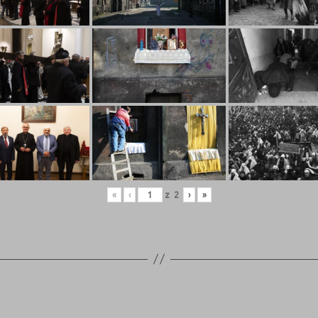
«
‹
z
2
›
»