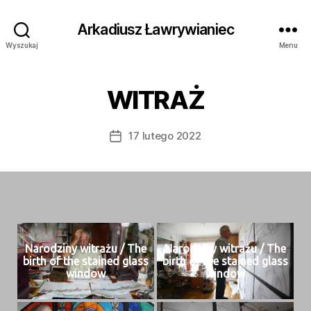
Arkadiusz Ławrywianiec
Wyszukaj
Menu
WITRAŻ
17 lutego 2022
Data
wpisu
Nar­o­dziny witrażu / The
Nar­o­dziny witrażu / The
birth of the stained glass
birth of the stained glass
window
window