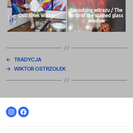
Nar­o­dziny witrażu / The
Ostr­zołek Wiktor
birth of the stained glass
window
←
TRADYCJA
→
WIKTOR OSTRZOŁEK
Instagram
Facebook