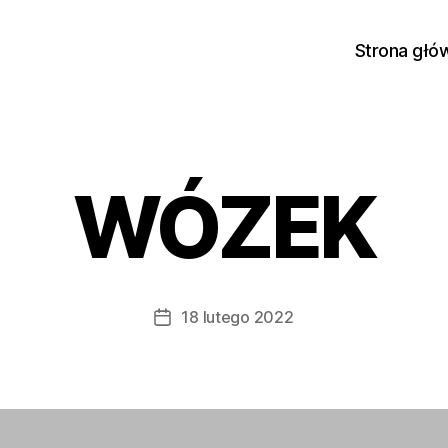
Strona głó
WÓZEK
18 lutego 2022
Data
wpisu