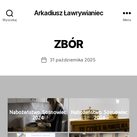
Arkadiusz Ławrywianiec
Wyszukaj
Menu
ZBÓR
31 października 2025
Data
wpisu
Nabożeńst­wo. Sos­nowiec
Nabożeńst­wo. Sos­nowiec
2024
2024