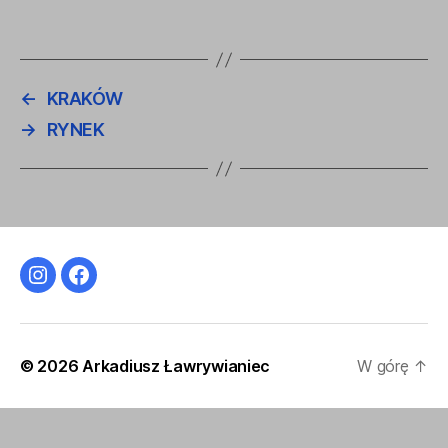
←
KRAKÓW
→
RYNEK
Instagram
Facebook
© 2026
Arkadiusz Ławrywianiec
W górę
↑