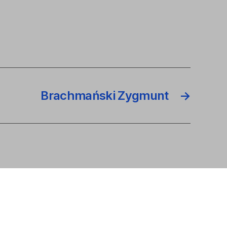
Brachmański Zygmunt
→