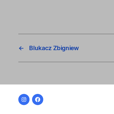
←
Blukacz Zbigniew
Instagram
Facebook