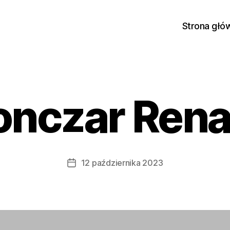
Strona głó
onczar Rena
12 października 2023
Data
wpisu