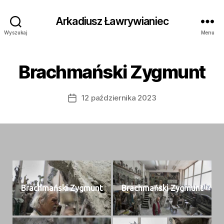
Arkadiusz Ławrywianiec
Wyszukaj
Menu
Brachmański Zygmunt
12 października 2023
Data
wpisu
Brach­mańs­ki Zygmunt
Brach­mańs­ki Zygmunt