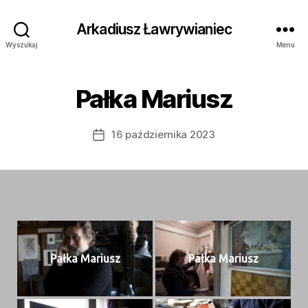
Arkadiusz Ławrywianiec
Wyszukaj
Menu
Pałka Mariusz
16 października 2023
Data
wpisu
Pał­ka Mariusz
Pał­ka Mariusz