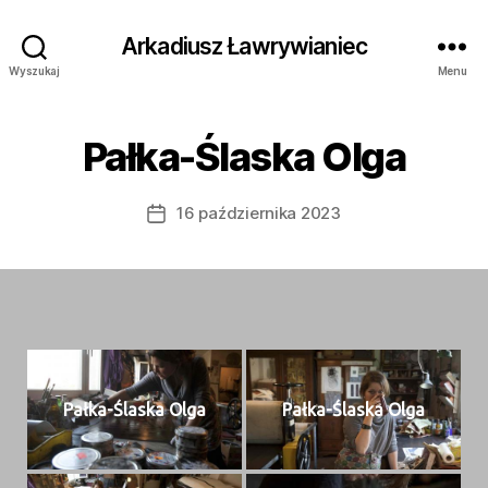
Arkadiusz Ławrywianiec
Wyszukaj
Menu
Pałka-Ślaska Olga
16 października 2023
Data
wpisu
Pał­ka-Ślas­ka Olga
Pał­ka-Ślas­ka Olga