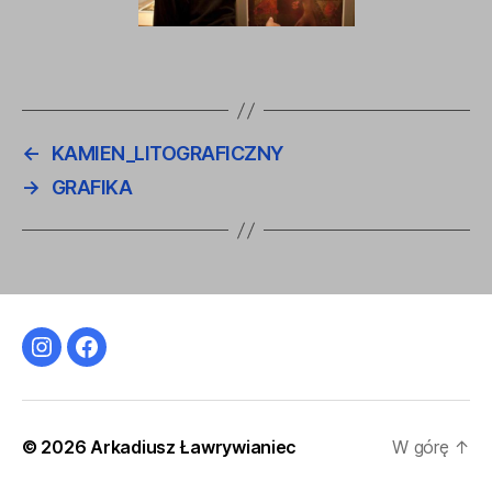
←
KAMIEN_LITOGRAFICZNY
→
GRAFIKA
Instagram
Facebook
© 2026
Arkadiusz Ławrywianiec
W górę
↑