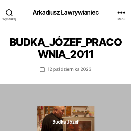
Arkadiusz Ławrywianiec
Wyszukaj
Menu
BUDKA_JÓZEF_PRACO
WNIA_2011
12 października 2023
Data
wpisu
Bud­ka Józef