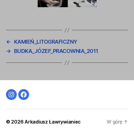
←
KAMIEŃ_LITOGRAFICZNY
→
BUDKA_JÓZEF_PRACOWNIA_2011
Instagram
Facebook
© 2026
Arkadiusz Ławrywianiec
W górę
↑