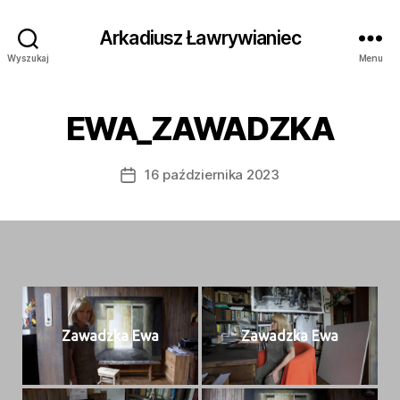
Arkadiusz Ławrywianiec
Wyszukaj
Menu
EWA_ZAWADZKA
16 października 2023
Data
wpisu
Zawadz­ka Ewa
Zawadz­ka Ewa