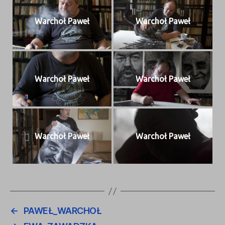
War­choł Paweł
War­choł Paweł
War­choł Paweł
War­choł Paweł
War­choł Paweł
War­choł Paweł
←
PAWEŁ_WARCHOŁ