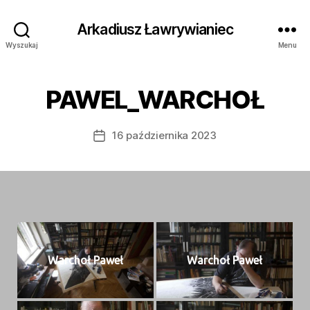
Arkadiusz Ławrywianiec
Wyszukaj
Menu
PAWEL_WARCHOŁ
16 października 2023
Data
wpisu
War­choł Paweł
War­choł Paweł