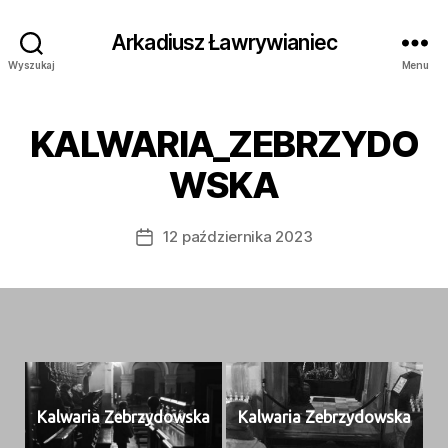
Arkadiusz Ławrywianiec
Wyszukaj
Menu
KALWARIA_ZEBRZYDO
WSKA
12 października 2023
Data
wpisu
Kalwaria Zebrzy­dows­ka
Kalwaria Zebrzy­dows­ka