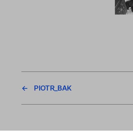
←
PIOTR_BAK