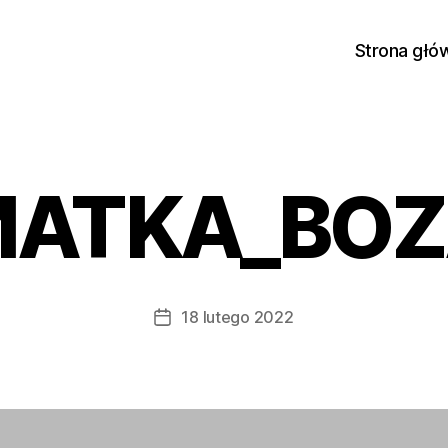
Strona głó
ATKA_BO
18 lutego 2022
Data
wpisu