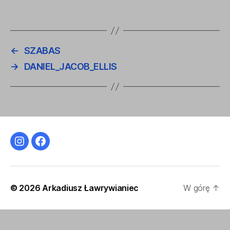
←
SZABAS
→
DANIEL_JACOB_ELLIS
Instagram
Facebook
© 2026
Arkadiusz Ławrywianiec
W górę
↑