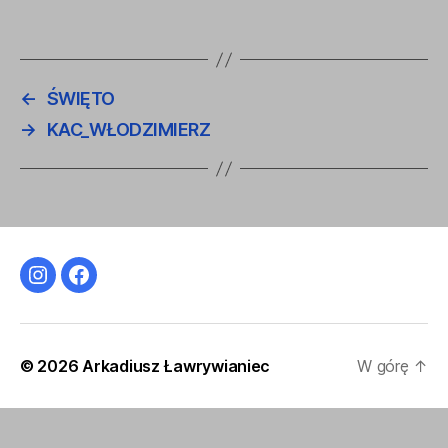
←
ŚWIĘTO
→
KAC_WŁODZIMIERZ
Instagram
Facebook
© 2026
Arkadiusz Ławrywianiec
W górę
↑